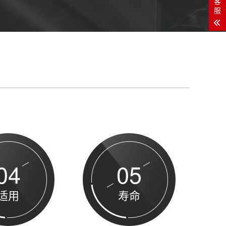
客
服
04
05
适用
寿命