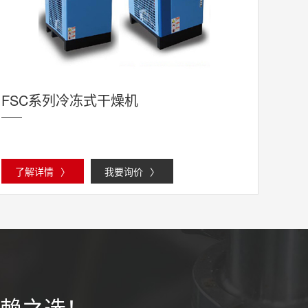
FSC系列冷冻式干燥机
了解详情
〉
我要询价
〉
赖之选！