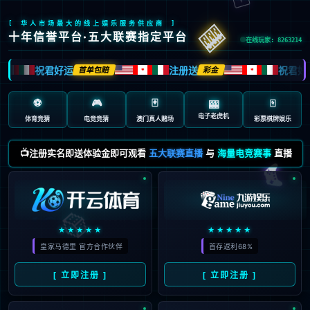
🎰
[ 华人市场最大的线上娱乐服务供应商 ]
十年信誉平台·五大联赛指定平台
在线玩家: 8263214
祝君好运
注册送
祝君好
首单包赔
彩金
🍁
🍁
🍁
⚽
🎮
🃏
🀄️
🎰
电子老虎机
体育竞猜
电竞竞猜
澳门真人赌场
彩票棋牌娱乐
📺注册实名即送体验金即可观看
五大联赛直播
与
海量电竞赛事
直播
🎮
🎲
★★★★★
★★★★★
皇家马德里 官方合作伙伴
首存返利68%
[ 立即注册 ]
[ 立即注册 ]